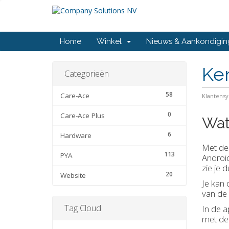
Home
Winkel
Nieuws & Aankondigi
Ke
Categorieën
58
Care-Ace
Klantens
0
Care-Ace Plus
Wat
6
Hardware
Met de 
113
PYA
Android
zie je 
20
Website
Je kan 
van de 
Tag Cloud
In de a
met de 