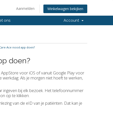
Aanmelden
Winkelwagen bekijken
et ons
Account
 Care-Ace nood app doen?
pp doen?
e AppStore voor iOS of vanuit Google Play voor
e werkdag. Als je morgen niet hoeft te werken,
ar ingeven bij elk bezoek. Het telefoonnummer
on op te klikken.
lezing van de eID van je patiënten. Dat kan je