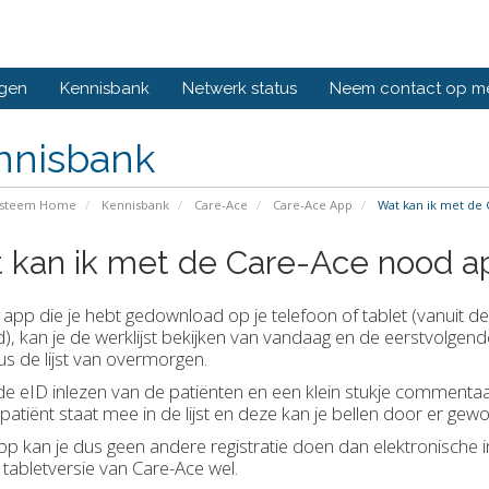
ngen
Kennisbank
Netwerk status
Neem contact op m
nnisbank
ysteem Home
Kennisbank
Care-Ace
Care-Ace App
Wat kan ik met de
 kan ik met de Care-Ace nood a
app die je hebt gedownload op je telefoon of tablet (vanuit d
), kan je de werklijst bekijken van vandaag en de eerstvolgend
dus de lijst van overmorgen.
de eID inlezen van de patiënten en een klein stukje commenta
patiënt staat mee in de lijst en deze kan je bellen door er gewo
pp kan je dus geen andere registratie doen dan elektronische in
tabletversie van Care-Ace wel.