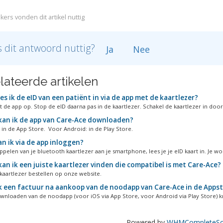
kers vonden dit artikel nuttig
 dit antwoord nuttig?
Ja
Nee
lateerde artikelen
es ik de eID van een patiënt in via de app met de kaartlezer?
t de app op. Stop de eID daarna pas in de kaartlezer. Schakel de kaartlezer in door.
an ik de app van Care-Ace downloaden?
 in de App Store. Voor Android: in de Play Store.
n ik via de app inloggen?
pelen van je bluetooth kaartlezer aan je smartphone, lees je je eID kaart in. Je wor
an ik een juiste kaartlezer vinden die compatibel is met Care-Ace?
 kaartlezer bestellen op onze website.
ik een factuur na aankoop van de noodapp van Care-Ace in de Apps
wnloaden van de noodapp (voor iOS via App Store, voor Android via Play Store) krij
Powered by
WHMCompleteSol