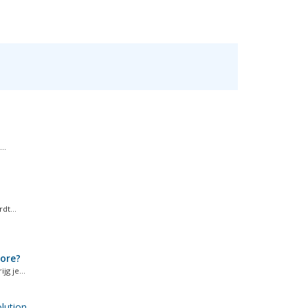
..
dt...
tore?
g je...
ution