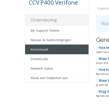
CCV
P400
Verifone
0 gebrui
Ondersteuning
Was
My Support Tickets
Gere
Nieuws & Aankondigingen
Hoe le
Kennisbank
Start eers
Waar k
Downloads
Voor iOS:
Netwerk status
Hoe ka
Na het kop
Maak een helpticket aan
Waar k
Je kan de
Krijg 
Na het do