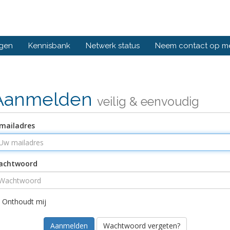
ngen
Kennisbank
Netwerk status
Neem contact op m
Aanmelden
veilig & eenvoudig
mailadres
achtwoord
Onthoudt mij
Wachtwoord vergeten?