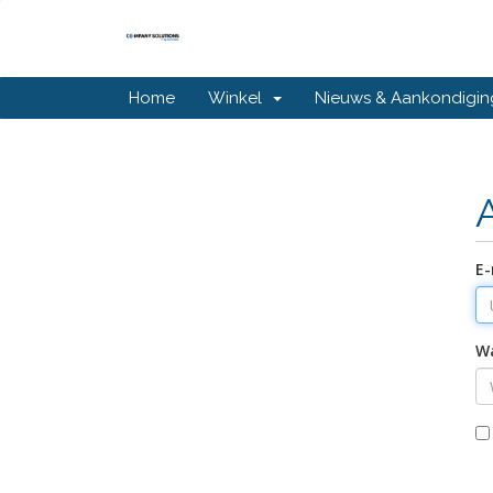
Home
Winkel
Nieuws & Aankondigi
E-
W