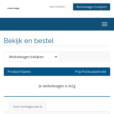
Aanmelden
Winkelwagen bekijken
Togg
navig
Bekijk en bestel
Product/Opties
Prijs/Factuurperiode
Je winkelwagen is leeg
Voer kortingscode in